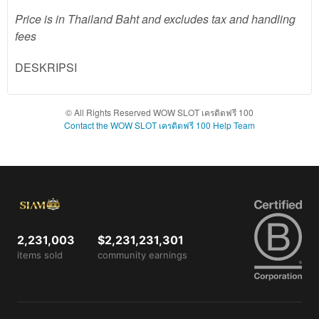
one
Price is in Thailand Baht and excludes tax and handling
client, in
fees
a single
end
product
DESKRIPSI
which
end
users
© All Rights Reserved WOW SLOT เครดิตฟรี 100
are not
Contact the WOW SLOT เครดิตฟรี 100 Help Team
charged
for. The
total
price
includes
the item
price
2,231,003
$2,231,231,301
and a
items sold
community earnings
buyer
fee.
View