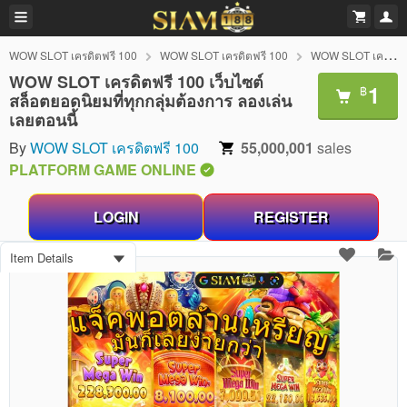
WOW SLOT เครดิตฟรี 100
WOW SLOT เครดิตฟรี 100
WOW SLOT เครดิตฟรี 100
WOW SLOT เครดิตฟรี 100 เว็บไซต์
1
฿
สล็อตยอดนิยมที่ทุกกลุ่มต้องการ ลองเล่น
เลยตอนนี้
By
WOW SLOT เครดิตฟรี 100
55,000,001
sales
PLATFORM GAME ONLINE
LOGIN
REGISTER
Item Details