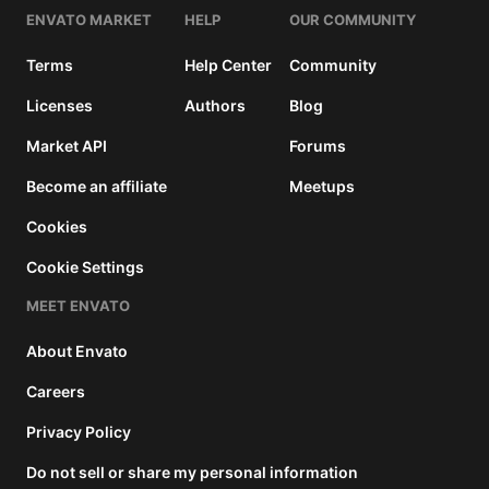
license
ENVATO MARKET
HELP
OUR COMMUNITY
details
Terms
Help Center
Community
Licenses
Authors
Blog
Market API
Forums
Become an affiliate
Meetups
Cookies
Cookie Settings
MEET ENVATO
About Envato
Careers
Privacy Policy
Do not sell or share my personal information