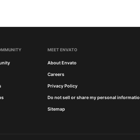
OMMUNITY
MEET ENVATO
nity
About Envato
Careers
s
Privacy Policy
ps
Do not sell or share my personal informati
Sitemap