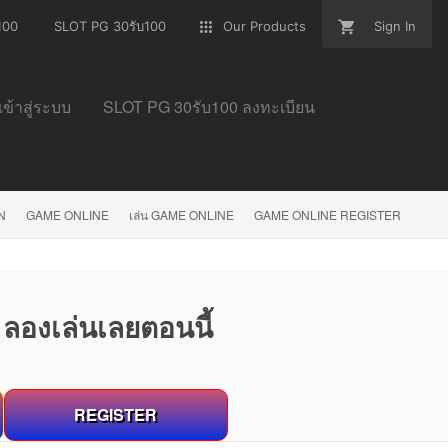
100
SLOT PG 30รับ100
Our Products
Sign In
ข้าสู่ระบบ
SLOT PG 30รับ100 ลงทะเบียน
N
GAME ONLINE
เล่น GAME ONLINE
GAME ONLINE REGISTER
 ลองเล่นเลยตอนนี้
REGISTER