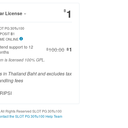
1
฿
ar License
888
lar License
฿
SELECTED
luded:
OT PG 30รับ100
luded:
by you or one client, in a single end
POSIT ฿1
luded:
ME ONLINE
uct which end users
are not
charged for.
otal price includes the item price and a
tend support to 12
100.00
1
฿
฿
 fee.
nths
tem is licensed 100% GPL.
is in Thailand Baht and excludes tax
ndling fees
RIPSI
 All Rights Reserved SLOT PG 30รับ100
ontact the SLOT PG 30รับ100 Help Team