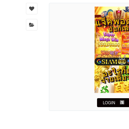
LOGIN