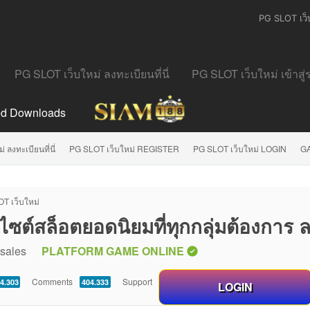
PG SLOT เว็
PG SLOT เว็บใหม่ ลงทะเบียนที่นี่
PG SLOT เว็บใหม่ เข้าสู
ed Downloads
 ลงทะเบียนที่นี่
PG SLOT เว็บใหม่ REGISTER
PG SLOT เว็บใหม่ LOGIN
G
T เว็บใหม่
ไซต์สล็อตยอดนิยมที่ทุกกลุ่มต้องการ 
sales
PLATFORM GAME ONLINE
Comments
Support
4.303
404.333
LOGIN