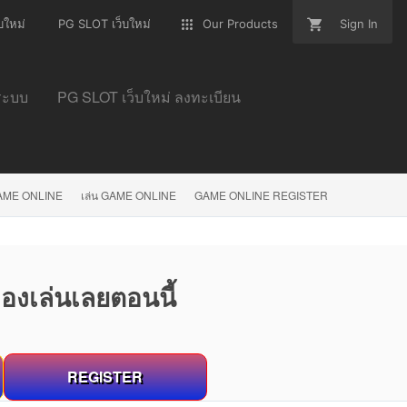
บใหม่
PG SLOT เว็บใหม่
Our Products
Sign In
่ระบบ
PG SLOT เว็บใหม่ ลงทะเบียน
AME ONLINE
เล่น GAME ONLINE
GAME ONLINE REGISTER
ลองเล่นเลยตอนนี้
REGISTER