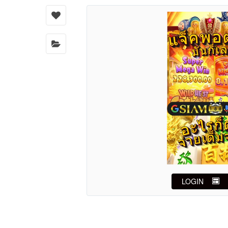
LOGIN