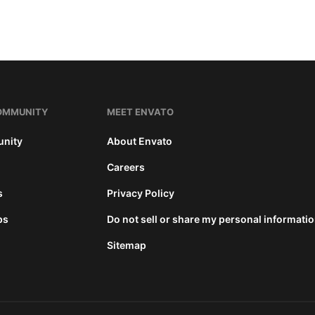
OMMUNITY
MEET ENVATO
nity
About Envato
Careers
s
Privacy Policy
ps
Do not sell or share my personal informati
Sitemap