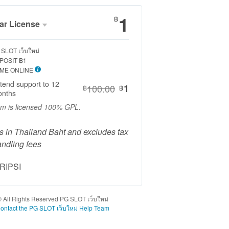
1
฿
ar License
888
lar License
฿
SELECTED
luded:
SLOT เว็บใหม่
luded:
by you or one client, in a single end
POSIT ฿1
luded:
ME ONLINE
uct which end users
are not
charged for.
otal price includes the item price and a
tend support to 12
100.00
1
฿
฿
 fee.
nths
tem is licensed 100% GPL.
is in Thailand Baht and excludes tax
ndling fees
RIPSI
 All Rights Reserved PG SLOT เว็บใหม่
ontact the PG SLOT เว็บใหม่ Help Team