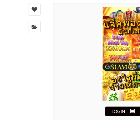
LOGIN