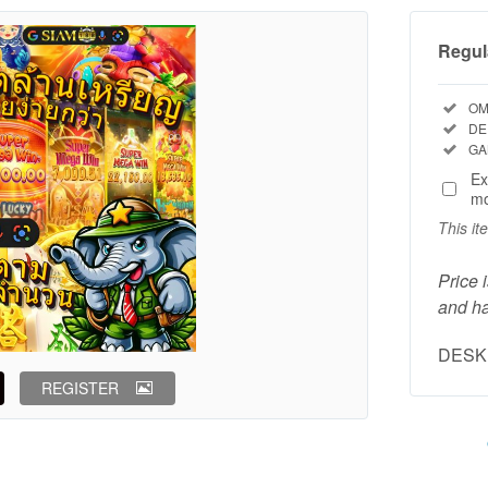
Regul
Regu
Inc
OM
Inc
Use, 
DE
Inc
GA
prod
The t
Ex
buyer
mo
This i
View
license
Price 
details
and ha
DESK
REGISTER