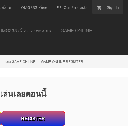
สล็อต
OMG333 สล็อต
Our Products
Sign In
OMG333 สล็อต ลงทะเบียน
GAME ONLINE
เล่น GAME ONLINE
GAME ONLINE REGISTER
เล่นเลยตอนนี้
REGISTER