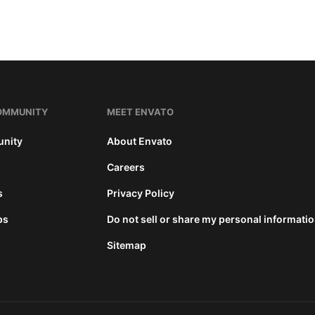
OMMUNITY
MEET ENVATO
nity
About Envato
Careers
s
Privacy Policy
ps
Do not sell or share my personal informati
Sitemap