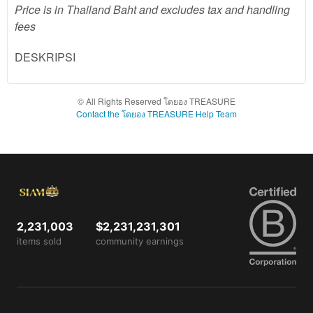
Price is in Thailand Baht and excludes tax and handling
client, in
fees
a single
end
product
DESKRIPSI
which
end
users
© All Rights Reserved โดยอง TREASURE
are not
Contact the โดยอง TREASURE Help Team
charged
for. The
total
price
includes
the item
price
2,231,003
$2,231,231,301
and a
items sold
community earnings
buyer
fee.
View
license