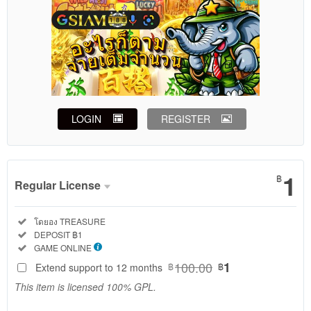
LOGIN
REGISTER
Show More
1
฿
Regular License
Regular
Included:
โดยอง TREASURE
License
Included:
DEPOSIT ฿1
SELECTED
Included:
GAME ONLINE
888
฿
100.00
1
Extend support to 12 months
฿
฿
Use, by
This item is licensed 100% GPL.
you or
one