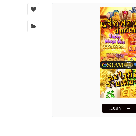
LOGIN