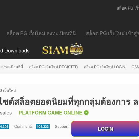
สล็อต PG เว็
สล็อต PG เว็บใหม่ ลงทะเบียนที่นี่
สล็อต PG เว็บใหม่ เข้าสู
ed Downloads
ลงทะเบียนที่นี่
สล็อต PG เว็บใหม่ REGISTER
สล็อต PG เว็บใหม่ LOGIN
GAM
G เว็บใหม่
ไซต์สล็อตยอดนิยมที่ทุกกลุ่มต้องการ 
sales
PLATFORM GAME ONLINE
Comments
Support
4.303
404.333
LOGIN