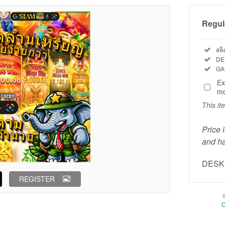
Regul
Regu
Inc
สล็
Inc
Use, 
DE
Inc
GA
prod
The t
Ex
buyer
mo
This i
View
license
Price 
details
and ha
DESK
REGISTER
C