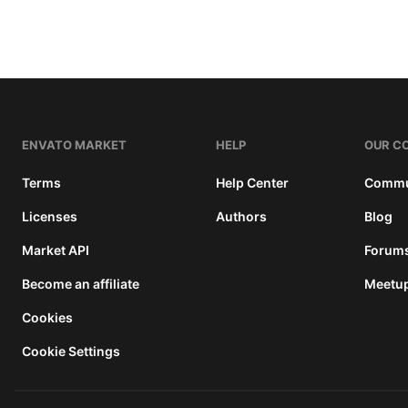
ENVATO MARKET
HELP
OUR C
Terms
Help Center
Commu
Licenses
Authors
Blog
Market API
Forum
Become an affiliate
Meetu
Cookies
Cookie Settings