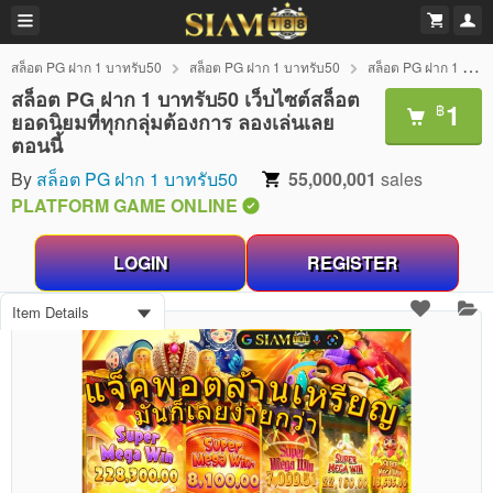
สล็อต PG ฝาก 1 บาทรับ50
สล็อต PG ฝาก 1 บาทรับ50
สล็อต PG ฝาก 1 บาทรับ50
สล็อต PG ฝาก 1 บาทรับ50 เว็บไซต์สล็อต
1
฿
ยอดนิยมที่ทุกกลุ่มต้องการ ลองเล่นเลย
ตอนนี้
By
สล็อต PG ฝาก 1 บาทรับ50
55,000,001
sales
PLATFORM GAME ONLINE
LOGIN
REGISTER
Item Details