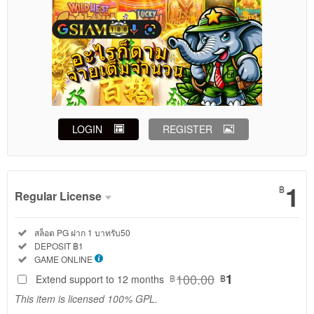
LOGIN
REGISTER
Show More
1
฿
Regular License
Regular
Included:
สล็อต PG ฝาก 1 บาทรับ50
License
Included:
DEPOSIT ฿1
SELECTED
Included:
GAME ONLINE
888
฿
100.00
1
Extend support to 12 months
฿
฿
Use, by
This item is licensed 100% GPL.
you or