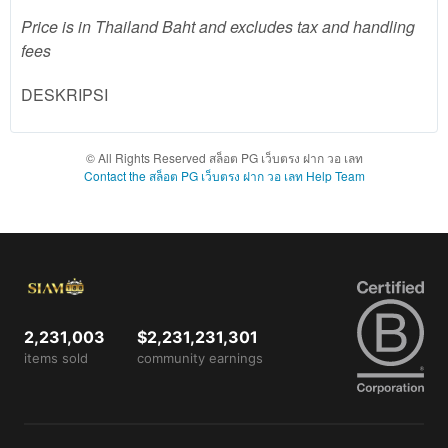
one
Price is in Thailand Baht and excludes tax and handling
client, in
fees
a single
end
product
DESKRIPSI
which
end
users
© All Rights Reserved สล็อต PG เว็บตรง ฝาก วอ เลท
are not
Contact the สล็อต PG เว็บตรง ฝาก วอ เลท Help Team
charged
for. The
total
price
includes
the item
price
2,231,003
$2,231,231,301
and a
items sold
community earnings
buyer
fee.
View