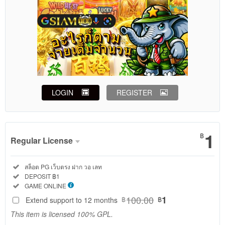
LOGIN
REGISTER
Show More
1
฿
Regular License
Regular
Included:
สล็อต PG เว็บตรง ฝาก วอ เลท
License
Included:
DEPOSIT ฿1
SELECTED
Included:
GAME ONLINE
888
฿
100.00
1
Extend support to 12 months
฿
฿
Use, by
This item is licensed 100% GPL.
you or