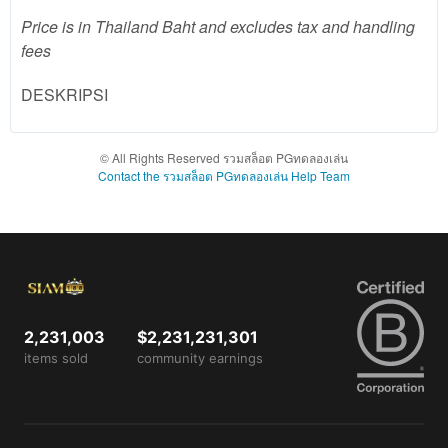
one
Price is in Thailand Baht and excludes tax and handling
client, in
fees
a single
end
product
DESKRIPSI
which
end
users
© All Rights Reserved รวมสล็อต PGทดลองเล่น
are not
Contact the รวมสล็อต PGทดลองเล่น Help Team
charged
for. The
total
price
includes
the item
price
2,231,003
$2,231,231,301
and a
items sold
community earnings
buyer
fee.
View