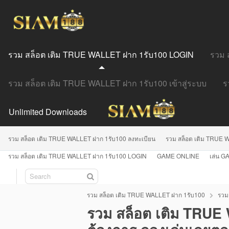
รวม สล็อต เติม TRUE WALLET ฝาก 1รับ100 LOGIN
รวม 
รวม สล็อต เติม TRUE WALLET ฝาก 1รับ100 เข้าสู่ระบบ
ร
Unlimited Downloads
รวม สล็อต เติม TRUE WALLET ฝาก 1รับ100 ลงทะเบียน
รวม สล็อต เติม TRUE W
รวม สล็อต เติม TRUE WALLET ฝาก 1รับ100 LOGIN
GAME ONLINE
เล่น 
Search
รวม สล็อต เติม TRUE WALLET ฝาก 1รับ100
รวม
รวม สล็อต เติม TRUE 