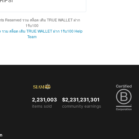
RIPSI
ghts Reserved รวม สล็อต เติม TRUE WALLET ฝาก
1รับ100
e รวม สล็อต เติม TRUE WALLET ฝาก 1รับ100 Help
Team
2,231,003
$2,231,231,301
items sold
community earnings
on