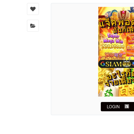
LOGIN