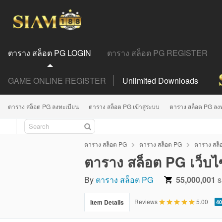
ตาราง สล็อต PG LOGIN
ตาราง สล็อต PG REGISTER
GAME ONLINE REGISTER
Unlimited Downloads
ตาราง สล็อต PG ลงทะเบียน
ตาราง สล็อต PG เข้าสู่ระบบ
ตาราง สล็อต PG ลงทะเ
Search
ตาราง สล็อต PG
ตาราง สล็อต PG
ตาราง สล็
ตาราง สล็อต PG เว็บไซ
By
ตาราง สล็อต PG
55,000,001
s
5.00
Reviews
5.00
Item Details
40
stars