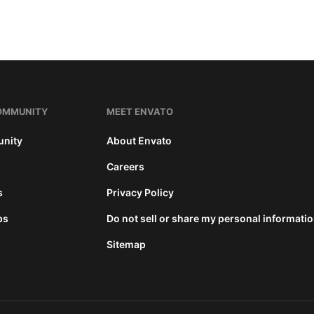
OMMUNITY
MEET ENVATO
nity
About Envato
Careers
s
Privacy Policy
ps
Do not sell or share my personal informati
Sitemap