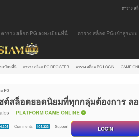
ตาราง สล
ตาราง สล็อต PG ลงทะเบียนที่นี่
ตาราง สล็อต PG เข้าสู่ระบบ
บียนที่นี่
ตาราง สล็อต PG REGISTER
ตาราง สล็อต PG LOGIN
GAME ON
อต PG
ต์สล็อตยอดนิยมที่ทุกกลุ่มต้องการ ลอ
ales
PLATFORM GAME ONLINE
Comments
Support
4.303
404.333
LOGIN