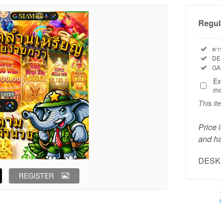
Regul
Regu
Inc
ตา
Inc
Use, 
DE
Inc
GA
prod
The t
Ex
buyer
mo
This i
View
license
Price 
details
and ha
DESK
REGISTER